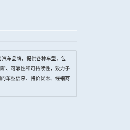
一个知名汽车品牌，提供各种车型，包
创新、可靠性和可持续性，致力于
细的车型信息、特价优惠、经销商