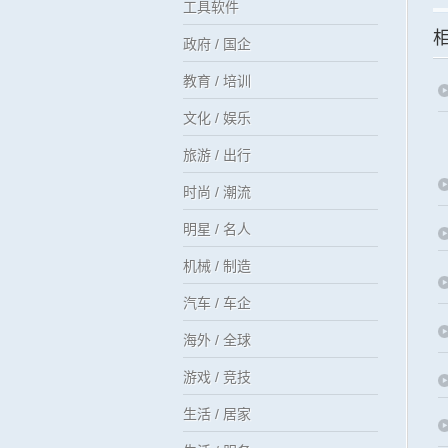
工具软件
政府 / 国企
教育 / 培训
文化 / 娱乐
旅游 / 出行
时尚 / 潮流
明星 / 名人
机械 / 制造
汽车 / 车企
海外 / 全球
游戏 / 竞技
生活 / 居家