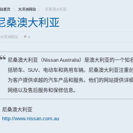
站首页
大洋洲网站
尼桑澳大利亚
尼桑澳大利亚
大洋洲网站
0
尼桑澳大利亚（Nissan Australia）是澳大利亚的
括轿车、SUV、电动车和商用车辆。尼桑澳大利亚注重
为客户提供卓越的汽车产品和服务。他们的网站提供详
网络以及售后服务和保修信息。
尼桑澳大利亚
http://www.nissan.com.au