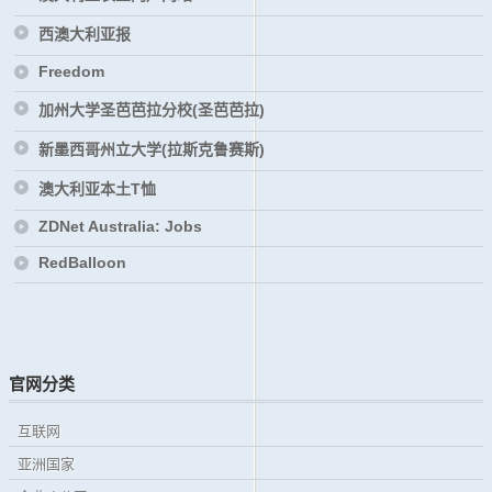
西澳大利亚报
Freedom
加州大学圣芭芭拉分校(圣芭芭拉)
新墨西哥州立大学(拉斯克鲁赛斯)
澳大利亚本土T恤
ZDNet Australia: Jobs
RedBalloon
官网分类
互联网
亚洲国家