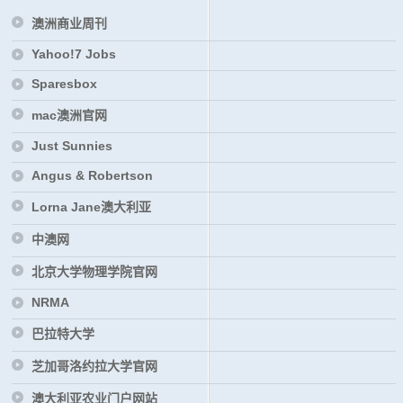
澳洲商业周刊
Yahoo!7 Jobs
Sparesbox
mac澳洲官网
Just Sunnies
Angus & Robertson
Lorna Jane澳大利亚
中澳网
北京大学物理学院官网
NRMA
巴拉特大学
芝加哥洛约拉大学官网
澳大利亚农业门户网站