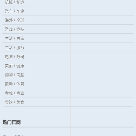
机械 / 制造
汽车 / 车企
海外 / 全球
游戏 / 竞技
生活 / 居家
生活 / 服务
电脑 / 数码
美丽 / 健康
购物 / 商超
运动 / 体育
金融 / 商业
餐饮 / 美食
热门官网