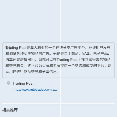
Trading Post是澳大利亚的一个在线分类广告平台，允许用户发布
和浏览各种买卖物品的广告。无论是二手商品、家具、电子产品、
汽车还是房屋出租，您都可以在Trading Post上找到感兴趣的物品
和交易机会。该平台为买家和卖家提供一个交流和成交的平台，帮
助用户进行物品交易和分享信息。
Trading Post
http://www.autotrader.com.au/
相关推荐