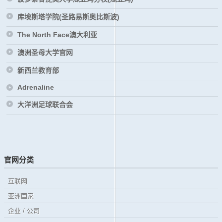
库埃斯塔学院(圣路易斯奥比斯波)
The North Face澳大利亚
澳洲圣母大学官网
新西兰教育部
Adrenaline
大洋洲足球联合会
官网分类
互联网
亚洲国家
企业 / 公司