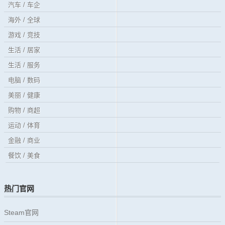
汽车 / 车企
海外 / 全球
游戏 / 竞技
生活 / 居家
生活 / 服务
电脑 / 数码
美丽 / 健康
购物 / 商超
运动 / 体育
金融 / 商业
餐饮 / 美食
热门官网
Steam官网