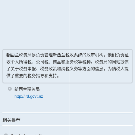
新西兰税务局是负责管理新西兰税收系统的政府机构，他们负责征
收个人所得税、公司税、商品和服务税等税种。税务局的网站提供
了关于税务申报、税务政策和纳税义务等方面的信息，为纳税人提
供了重要的税务指导和支持。
新西兰税务局
http://ird.govt.nz
相关推荐