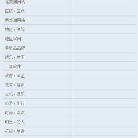
北美洲网站
医院 / 医疗
南美洲网站
地区 / 医院
地区官网
奢侈品品牌
娱乐 / 休闲
工具软件
政府 / 国企
教育 / 培训
文化 / 娱乐
旅游 / 出行
时尚 / 潮流
明星 / 名人
机械 / 制造