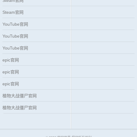
Steam官网
Steam官网
YouTube官网
YouTube官网
YouTube官网
epic官网
epic官网
epic官网
植物大战僵尸官网
植物大战僵尸官网