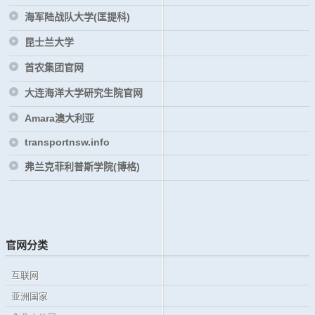
海军陆战队大学(匡提科)
昆士兰大学
首农集团官网
大连海洋大学研究生院官网
Amara澳大利亚
transportnsw.info
弗兰克菲利普斯学院(博格)
官网分类
互联网
亚洲国家