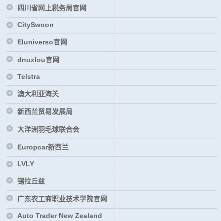
四川省网上税务局官网
CitySwoon
Eluniverso官网
dnuxlou官网
Telstra
澳大利亚海关
新西兰贸易发展局
大洋洲羽毛球联合会
Europcar新西兰
LVLY
锡拉丘兹
广东农工商职业技术学院官网
Auto Trader New Zealand