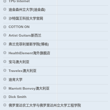
TPG Internet
迪金森州立大学(迪金森)
沙特国王科技大学官网
COTTON ON
Artist Guitars新西兰
弗兰克菲利普斯学院(博格)
HealthElement海外旗舰店
宝马澳大利亚
Travelex澳大利亚
迪肯大学
Marriott Bonvoy澳大利亚
Dick Smith
佛罗里达农工大学与佛罗里达州立大学工程学院