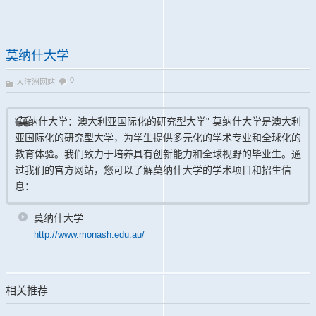
莫纳什大学
0
大洋洲网站
"莫纳什大学：澳大利亚国际化的研究型大学" 莫纳什大学是澳大利
亚国际化的研究型大学，为学生提供多元化的学术专业和全球化的
教育体验。我们致力于培养具有创新能力和全球视野的毕业生。通
过我们的官方网站，您可以了解莫纳什大学的学术项目和招生信
息：
莫纳什大学
http://www.monash.edu.au/
相关推荐