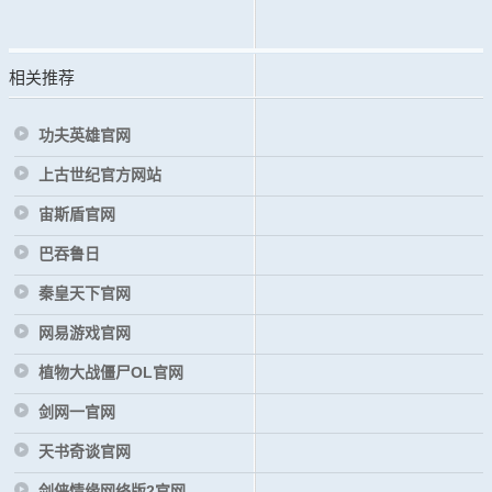
相关推荐
功夫英雄官网
上古世纪官方网站
宙斯盾官网
巴吞鲁日
秦皇天下官网
网易游戏官网
植物大战僵尸OL官网
剑网一官网
天书奇谈官网
剑侠情缘网络版2官网