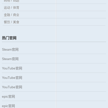
购物 / 商超
运动 / 体育
金融 / 商业
餐饮 / 美食
热门官网
Steam官网
Steam官网
YouTube官网
YouTube官网
YouTube官网
epic官网
epic官网