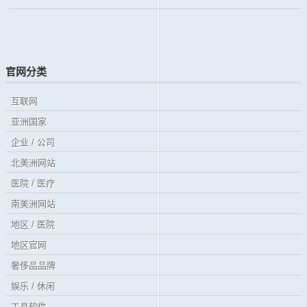
官网分类
互联网
亚洲国家
企业 / 公司
北美洲网站
医院 / 医疗
南美洲网站
地区 / 医院
地区官网
奢侈品品牌
娱乐 / 休闲
工具软件