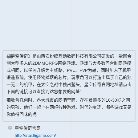
《星空传奇》是由西安纷腾互动数码科技有限公司研发的一款回合
制大型多人的2DMMORPG网络游戏。游戏与大多数回合制网游模
式相同，以任务升级为主线路，PVE、PVP为辅，同时加入了机甲
锻造系统，使用怪物掉落的芯片，玩家角可以打造出属于自己的独
一无二的机甲，在太空之战中独占鳌头。星空传奇官网地址请点击
下面的链接可以直接到达您想要的网址：
细数曾几何时，各大城市的网吧里面，存在着很多的10-30岁之间
的男孩，他们一起上在网吧各种游戏，时代的变迁，哪些游戏又是
你值得回味的呢
星空传奇官网
http://star.9igame.com/