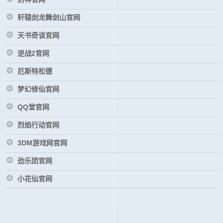
轩辕剑龙舞剑山官网
天书奇谈官网
逆战2官网
厄斯特松德
梦幻修仙官网
QQ堂官网
烈焰行动官网
3DM游戏网官网
劲乐团官网
小花仙官网