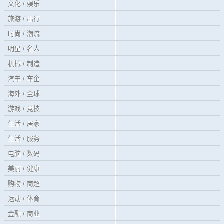
文化 / 娱乐
旅游 / 出行
时尚 / 潮流
明星 / 名人
机械 / 制造
汽车 / 车企
海外 / 全球
游戏 / 竞技
生活 / 居家
生活 / 服务
电脑 / 数码
美丽 / 健康
购物 / 商超
运动 / 体育
金融 / 商业