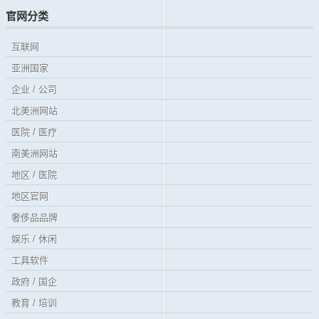
官网分类
互联网
亚洲国家
企业 / 公司
北美洲网站
医院 / 医疗
南美洲网站
地区 / 医院
地区官网
奢侈品品牌
娱乐 / 休闲
工具软件
政府 / 国企
教育 / 培训