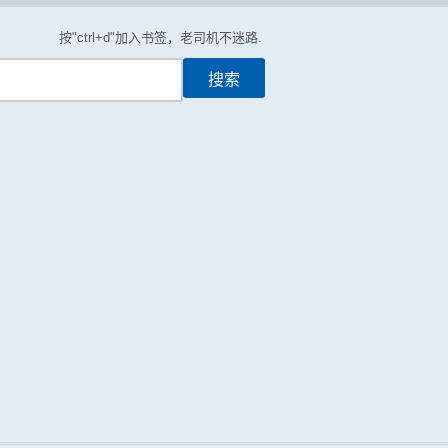
按"ctrl+d"加入书签，老司机不迷路.