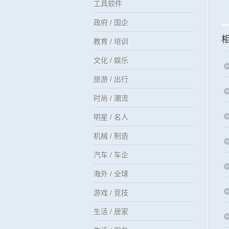
工具软件
政府 / 国企
教育 / 培训
文化 / 娱乐
旅游 / 出行
时尚 / 潮流
明星 / 名人
机械 / 制造
汽车 / 车企
海外 / 全球
游戏 / 竞技
生活 / 居家