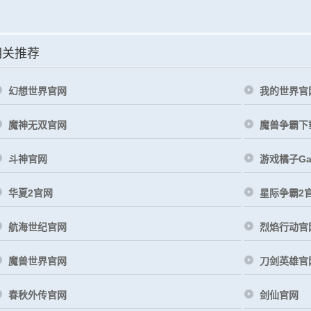
相关推荐
幻想世界官网
我的世界官
魔神无双官网
魔兽争霸下
斗神官网
游戏橘子Gam
华夏2官网
星际争霸2
航海世纪官网
烈焰行动官
魔兽世界官网
刀剑英雄官
春秋外传官网
剑仙官网