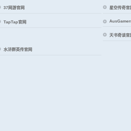
37网游官网
星空传奇官
AusGamer
TapTap官网
天书奇谈官
水浒群英传官网