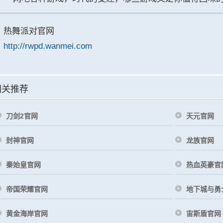
热舞派对官网
http://rwpd.wanmei.com
相关推荐
刀剑2官网
天元官网
封神官网
龙族官网
秦始皇官网
热血英豪官
帝国荣耀官网
地下城与勇
黄金海岸官网
宙斯盾官网