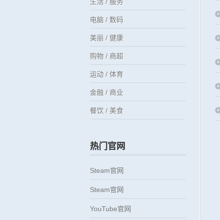
生活 / 服务
电脑 / 数码
美丽 / 健康
购物 / 商超
运动 / 体育
金融 / 商业
餐饮 / 美食
热门官网
Steam官网
Steam官网
YouTube官网