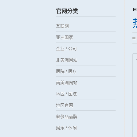
网
官网分类
互联网
亚洲国家
企业 / 公司
北美洲网站
医院 / 医疗
南美洲网站
地区 / 医院
地区官网
奢侈品品牌
娱乐 / 休闲