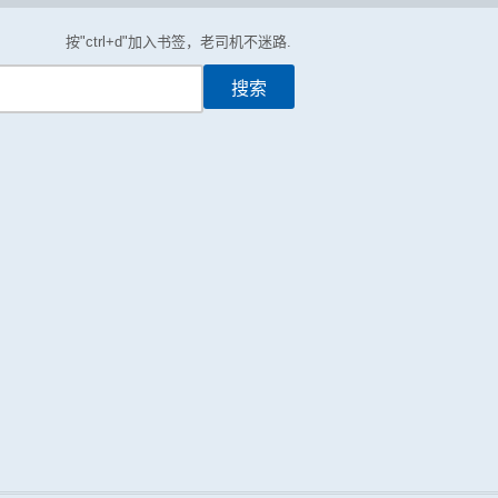
按"ctrl+d"加入书签，老司机不迷路.