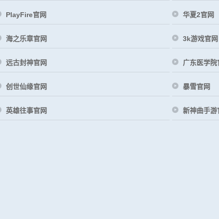
PlayFire官网
华夏2官网
海之乐章官网
3k游戏官网
远古封神官网
广东医学院
创世仙缘官网
暴雪官网
英雄往事官网
新神曲手游