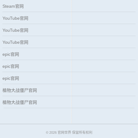
Steam官网
YouTube官网
YouTube官网
YouTube官网
epic官网
epic官网
epic官网
植物大战僵尸官网
植物大战僵尸官网
© 2026 官网世界 保留所有权利