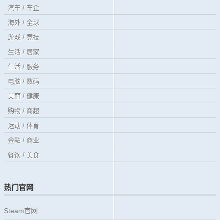
汽车 / 车企
海外 / 全球
游戏 / 竞技
生活 / 居家
生活 / 服务
电脑 / 数码
美丽 / 健康
购物 / 商超
运动 / 体育
金融 / 商业
餐饮 / 美食
热门官网
Steam官网