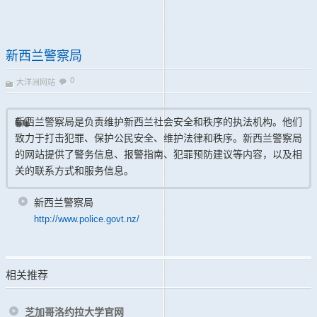
新西兰警察局
0
大洋洲网站
新西兰警察局是负责维护新西兰社会安全和秩序的执法机构。他们
致力于打击犯罪、保护公民安全、维护法律和秩序。新西兰警察局
的网站提供了警务信息、报警指南、犯罪预防建议等内容，以及相
关的联系方式和服务信息。
新西兰警察局
http://www.police.govt.nz/
相关推荐
芝加哥洛约拉大学官网