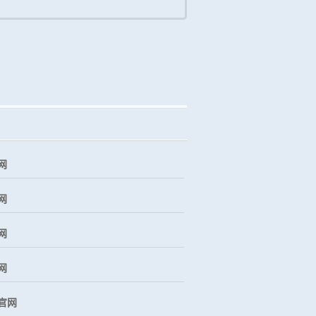
网
网
网
网
官网