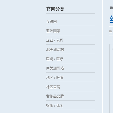
网
官网分类
互联网
亚洲国家
企业 / 公司
北美洲网站
医院 / 医疗
南美洲网站
地区 / 医院
地区官网
奢侈品品牌
娱乐 / 休闲