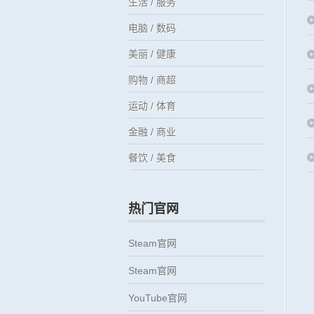
生活 / 服务
电脑 / 数码
美丽 / 健康
购物 / 商超
运动 / 体育
金融 / 商业
餐饮 / 美食
热门官网
Steam官网
Steam官网
YouTube官网