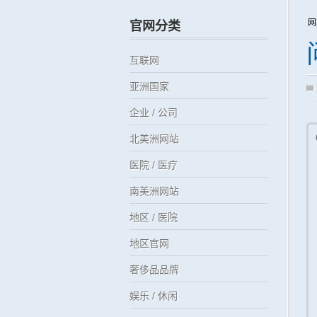
网
官网分类
互联网
亚洲国家
企业 / 公司
北美洲网站
医院 / 医疗
南美洲网站
地区 / 医院
地区官网
奢侈品品牌
娱乐 / 休闲