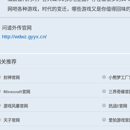
网吧各种游戏，时代的变迁，哪些游戏又是你值得回味
问道外传官网
http://wdwz.gyyx.cn/
相关推荐
封神官网
小熊梦工厂
Minecraft官网
三界奇缘官
游戏风暴官网
抗战2官网
天子官网
爱拍游戏官