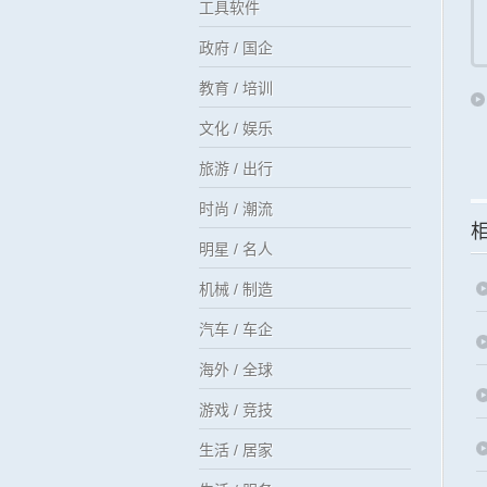
工具软件
政府 / 国企
教育 / 培训
文化 / 娱乐
旅游 / 出行
时尚 / 潮流
明星 / 名人
机械 / 制造
汽车 / 车企
海外 / 全球
游戏 / 竞技
生活 / 居家