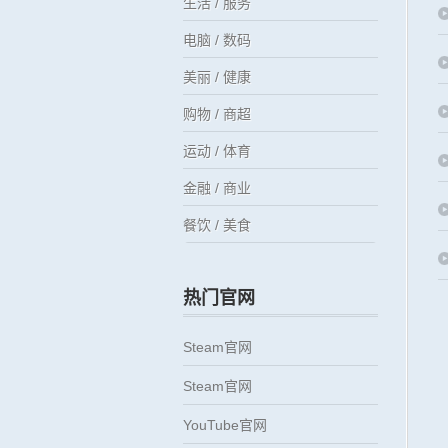
生活 / 服务
电脑 / 数码
美丽 / 健康
购物 / 商超
运动 / 体育
金融 / 商业
餐饮 / 美食
热门官网
Steam官网
Steam官网
YouTube官网