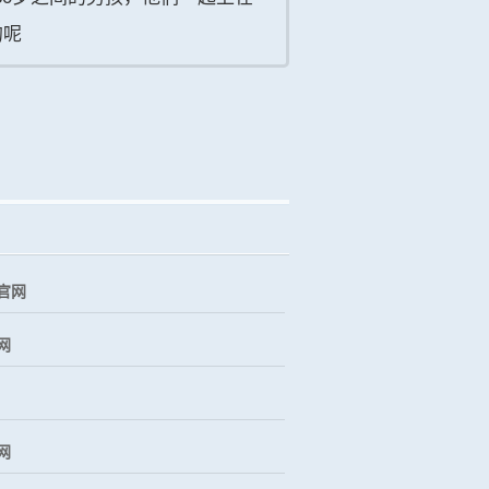
的呢
官网
网
网