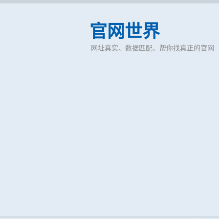
官网世界
网址真实、数据匹配、帮你找真正的官网