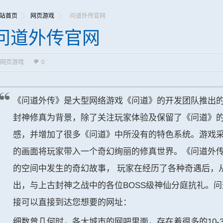
站首页
网页游戏
问道外传官网
问道外传官网
网页游戏
0
《问道外传》是大型网络游戏《问道》的开发团队推出的2
封神修真为背景，除了关注玩家体验及保留了《问道》
感，并增加了很多《问道》中所没有的特色系统。游戏
的画面将玩家带入一个奇幻绚丽的修真世界。《问道外
的空间中发生的奇幻故事， 玩家在经历了各种奇遇后，
出，与上古封神之战中的各位BOSS级神仙分庭抗礼。
接可以直接到达您想要的网址：
细数曾几何时，各大城市的网吧里面，存在着很多的10-