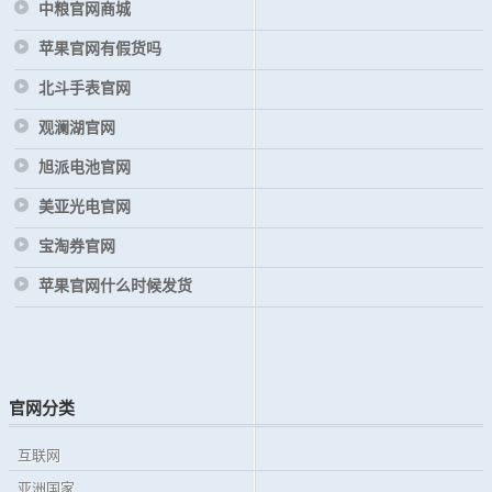
中粮官网商城
苹果官网有假货吗
北斗手表官网
观澜湖官网
旭派电池官网
美亚光电官网
宝淘券官网
苹果官网什么时候发货
官网分类
互联网
亚洲国家