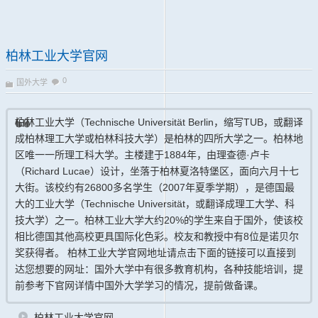
柏林工业大学官网
0
国外大学
柏林工业大学（Technische Universität Berlin，缩写TUB，或翻译
成柏林理工大学或柏林科技大学）是柏林的四所大学之一。柏林地
区唯一一所理工科大学。主楼建于1884年，由理查德·卢卡
（Richard Lucae）设计，坐落于柏林夏洛特堡区，面向六月十七
大街。该校约有26800多名学生（2007年夏季学期），是德国最
大的工业大学（Technische Universität，或翻译成理工大学、科
技大学）之一。柏林工业大学大约20%的学生来自于国外，使该校
相比德国其他高校更具国际化色彩。校友和教授中有8位是诺贝尔
奖获得者。 柏林工业大学官网地址请点击下面的链接可以直接到
达您想要的网址：国外大学中有很多教育机构，各种技能培训，提
前参考下官网详情中国外大学学习的情况，提前做备课。
柏林工业大学官网