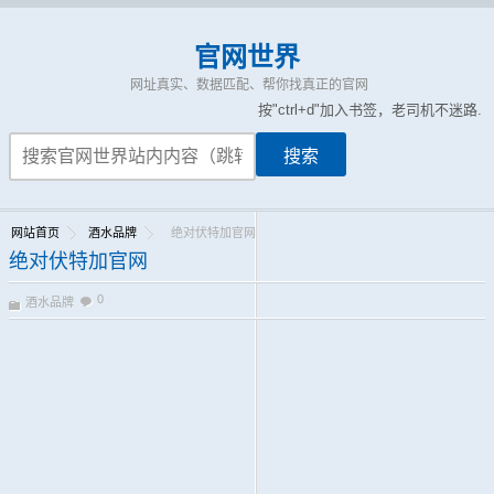
官网世界
网址真实、数据匹配、帮你找真正的官网
按"ctrl+d"加入书签，老司机不迷路.
网站首页
酒水品牌
绝对伏特加官网
绝对伏特加官网
0
酒水品牌