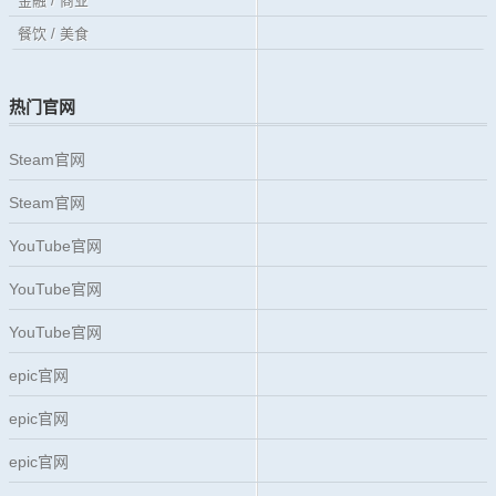
金融 / 商业
餐饮 / 美食
热门官网
Steam官网
Steam官网
YouTube官网
YouTube官网
YouTube官网
epic官网
epic官网
epic官网