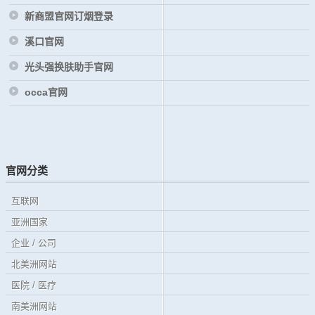
新商盟官网订烟登录
溪口官网
光头强换肤助手官网
occa官网
官网分类
互联网
亚洲国家
企业 / 公司
北美洲网站
医院 / 医疗
南美洲网站