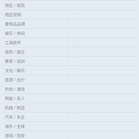
地区 / 医院
地区官网
奢侈品品牌
娱乐 / 休闲
工具软件
政府 / 国企
教育 / 培训
文化 / 娱乐
旅游 / 出行
时尚 / 潮流
明星 / 名人
机械 / 制造
汽车 / 车企
海外 / 全球
游戏 / 竞技