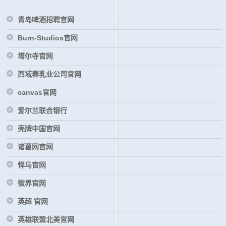
青岛啤酒招聘官网
Burn-Studios官网
塔尔寺官网
西域春乳业公司官网
canvas官网
爱尔兰联合银行
壳牌中国官网
诸葛网官网
悍马官网
微界官网
英超 官网
英雄联盟北美官网