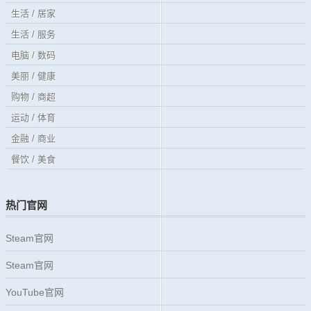
生活 / 居家
生活 / 服务
电脑 / 数码
美丽 / 健康
购物 / 商超
运动 / 体育
金融 / 商业
餐饮 / 美食
热门官网
Steam官网
Steam官网
YouTube官网