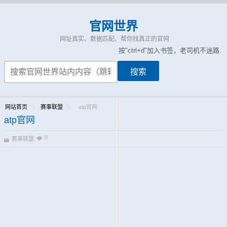
官网世界
网址真实、数据匹配、帮你找真正的官网
按"ctrl+d"加入书签，老司机不迷路.
网站首页
赛事联盟
atp官网
atp官网
0
赛事联盟