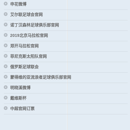
申花微博
艾尔联足球会官网
诺丁汉森林足球俱乐部官网
2019北京马拉松官网
郑开马拉松官网
菲尼克斯太阳队官网
俄罗斯足球联会
蒙得维的亚流浪者足球俱乐部官网
明晓溪微博
戴维斯杯
中超官网订票