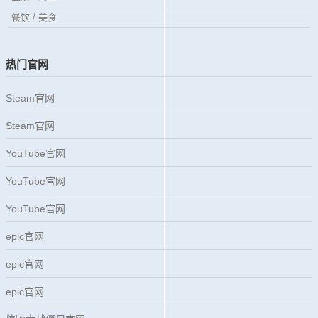
餐饮 / 美食
热门官网
Steam官网
Steam官网
YouTube官网
YouTube官网
YouTube官网
epic官网
epic官网
epic官网