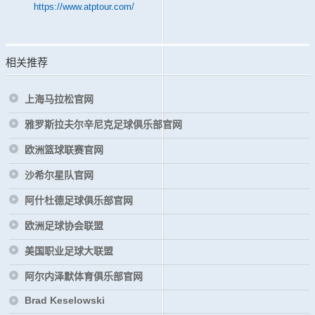
https://www.atptour.com/
相关推荐
上海马拉松官网
雅罗斯拉夫尔辛尼克足球俱乐部官网
欧洲篮球联赛官网
沙希尔星队官网
阿什杜德足球俱乐部官网
欧洲足球协会联盟
美国职业足球大联盟
阿尔内泽默体育俱乐部官网
Brad Keselowski