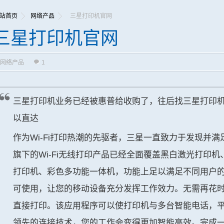
站首页
网络产品
三星打印机官网
三星打印机官网
网络产品
1
三星打印机业务已经被惠普给收购了，往后找三星打印机
以直达
作为Wi-Fi打印热潮的先驱者，三星一直致力于发现并
旗下的Wi-Fi无线打印产品已经全面覆盖黑白激光打印
打印机、彩色多功能一体机，功能上足以满足不同用户的办公
可使用，让您的移动设备充分发挥工作效力。无需再花
直接打印。该应用程序可以使打印机与多台智能电话，
领先的连接技术，您的工作会变得更加智能高效。完成