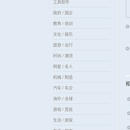
工具软件
政府 / 国企
教育 / 培训
文化 / 娱乐
旅游 / 出行
时尚 / 潮流
明星 / 名人
机械 / 制造
汽车 / 车企
海外 / 全球
游戏 / 竞技
生活 / 居家