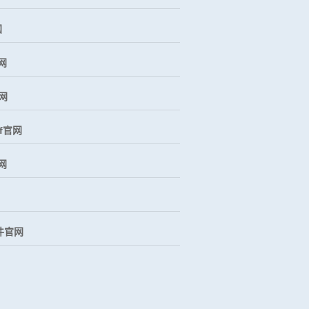
国
网
网
Of官网
网
网件官网