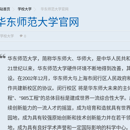
站首页
学校大学
华东师范大学官网
华东师范大学官网
学校大学
0
华东师范大学，简称华东师大、华师大，是中华人民共
21世纪以来，华东师范大学硬件环境不断地得到改善，
设。在2002年12月，华东师大与上海市闵行区人民政
作共建新校区的协议。闵行校区 将是华东师大未来的主体校
程”、“985工程”的总体目标是建成世界一流综合性大
续创新能力的一流人才的摇篮，成为培育和造就具有世
园地，成为具有较强原始创新和技术创新能力并在若干
地，成为具有良好学术声誉和一定国际影响的科学中心。