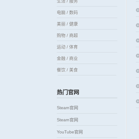
生活 / 服务
电脑 / 数码
美丽 / 健康
购物 / 商超
运动 / 体育
金融 / 商业
餐饮 / 美食
热门官网
Steam官网
Steam官网
YouTube官网