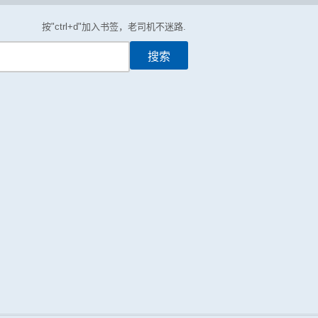
按"ctrl+d"加入书签，老司机不迷路.