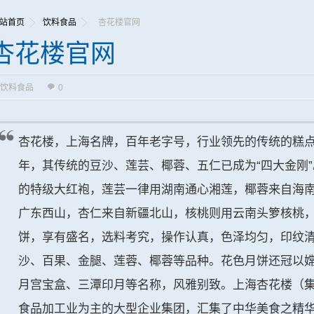
站首页
饮料食品
杏花楼官网
杏花楼官网
饮料食品
0
杏花楼，上海名牌，百年老字号，行业领先的传统的糕
年，其传统的豆沙、莲芸、椰蓉、五仁已成为“四大金刚
的特级大红袍，莲芸一律用湖南通心湘莲，椰蓉来自海
广东西山，杏仁来自新疆北山，核桃则用云南头箩核桃
饼，享有盛名，选料考究，操作认真，色泽均匀，印纹
沙、百果、金腿、莲蓉、椰蓉等品种。花色月饼还冠以
月宫宝盒、三潭印月等名称，风雅别致。上海杏花楼（
食品加工业为主的大型企业集团，汇集了中华美食之精