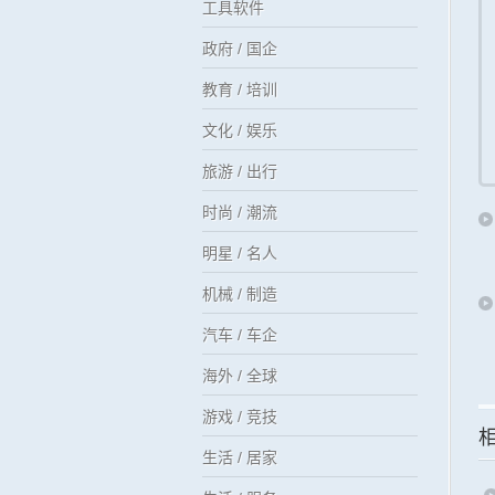
工具软件
政府 / 国企
教育 / 培训
文化 / 娱乐
旅游 / 出行
时尚 / 潮流
明星 / 名人
机械 / 制造
汽车 / 车企
海外 / 全球
游戏 / 竞技
生活 / 居家