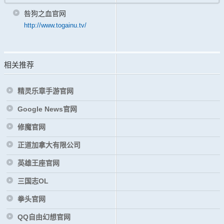
咎狗之血官网
http://www.togainu.tv/
相关推荐
精灵乐章手游官网
Google News官网
修魔官网
正道加拿大有限公司
英雄王座官网
三国志OL
拳头官网
QQ自由幻想官网