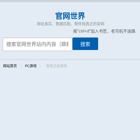
官网世界
网址真实、数据匹配、帮你找真正的官网
按"ctrl+d"加入书签，老司机不迷路.
网站首页
PC游戏
咎狗之血官网