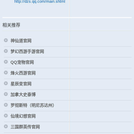
http://dzs.qq.com/main.shtml
相关推荐
神仙道官网
梦幻西游手游官网
QQ宠物官网
烽火西游官网
星辰变官网
加拿大史泰博
罗彻斯特（明尼苏达州）
仙境幻想官网
三国群英传官网