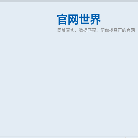
官网世界
网址真实、数据匹配、帮你找真正的官网