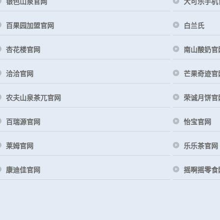
银色山泉官网
大可乐手机
百果园加盟官网
白兰氏
杏花楼官网
南山酸奶官
洽洽官网
芒果奇迹官
农夫山泉茶兀官网
荣诚月饼官
百瑞源官网
怡宝官网
莱姆官网
乐乐茶官网
康迪佳官网
摇啊摇零食