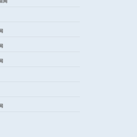
官网
网
网
网
网