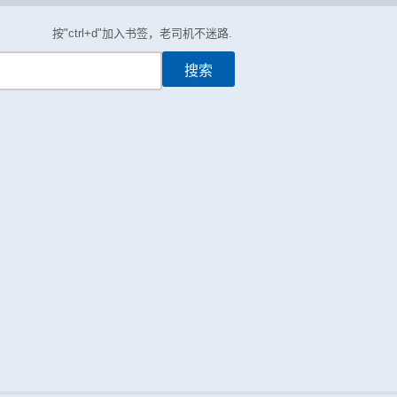
按"ctrl+d"加入书签，老司机不迷路.